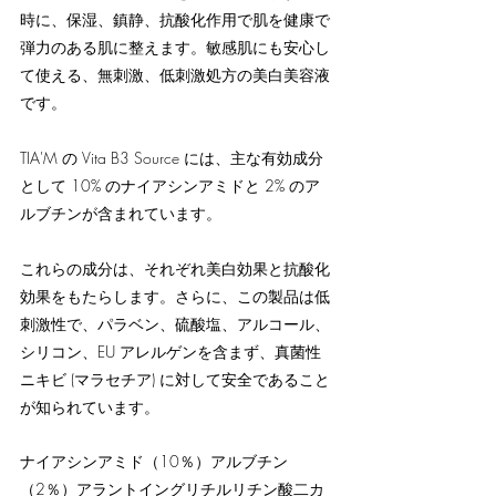
時に、保湿、鎮静、抗酸化作用で肌を健康で
弾力のある肌に整えます。敏感肌にも安心し
て使える、無刺激、低刺激処方の美白美容液
です。

TIA'M の Vita B3 Source には、主な有効成分
として 10% のナイアシンアミドと 2% のア
ルブチンが含まれています。

これらの成分は、それぞれ美白効果と抗酸化
効果をもたらします。さらに、この製品は低
刺激性で、パラベン、硫酸塩、アルコール、
シリコン、EU アレルゲンを含まず、真菌性
ニキビ (マラセチア) に対して安全であること
が知られています。
ナイアシンアミド（10％）アルブチン
（2％）アラントイングリチルリチン酸二カ