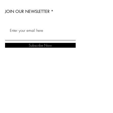
JOIN OUR NEWSLETTER
Subscribe Now
LemonView
FAQ
About
Shipping &