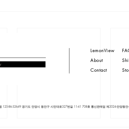
LemonView
FA
About
Shi
w
Contact
Sto
에이아이씨랩 125-86-32649 경기도 안양시 동안구 시민대로327번길 11-41 708호 통신판매업 제2024-안양동안-