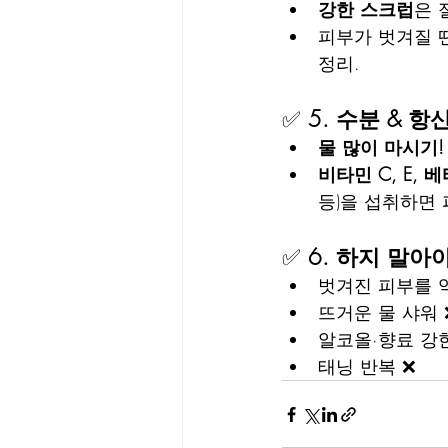
강한 스크럽
은 
피부가 벗겨질 
정리.
✅ 
5. 수분 & 
물 많이 마시기!
비타민 C, E,
등)을 섭취하면 
✅ 
6. 하지 말아
벗겨진 피부를 
뜨거운 물 샤워 
알코올·향료 강한
태닝 반복 ❌