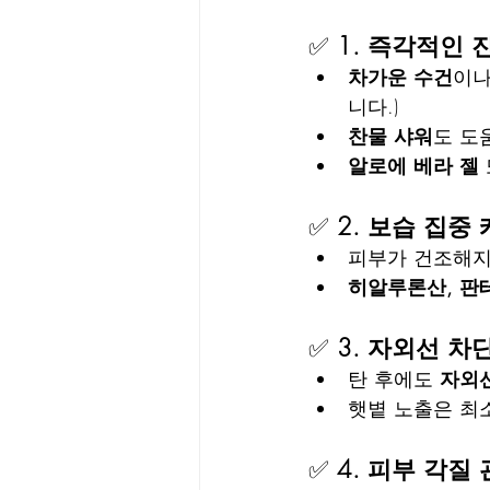
✅ 
1. 즉각적인 진
차가운 수건
이나
니다.)
찬물 샤워
도 도
알로에 베라 젤
✅ 
2. 보습 집중
피부가 건조해지
히알루론산, 판
✅ 
3. 자외선 차
탄 후에도 
자외선
햇볕 노출은 최소
✅ 
4. 피부 각질