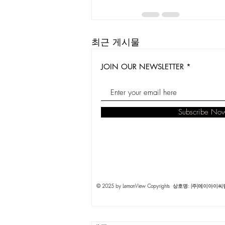
최근 게시물
JOIN OUR NEWSLETTER
Subscribe No
© 2025 by LemonView Copyrights 상호명: (주)