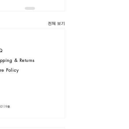
전체 보기
Q
pping & Returns
re Policy
-0119호