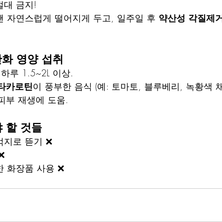
절대 금지!
땐 자연스럽게 떨어지게 두고, 일주일 후 
약산성 각질제
항산화 영양 섭취
 하루 1.5~2L 이상.
 베타카로틴
이 풍부한 음식 (예: 토마토, 블루베리, 녹황색 
피부 재생에 도움.
야 할 것들
억지로 뜯기 ❌
❌
 화장품 사용 ❌