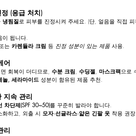
정 (응급 처치)
 
냉찜질
로 피부를 진정시켜 주세요. (단, 얼음을 직접 피
움이 됩니다.
 또는 
카렌듈라 크림
 등 
진정 성분이 있는 제품
 사용.
 케어
면 회복이 더디므로, 
수분 크림
, 
수딩젤
, 
마스크팩
으로 
테놀, 세라마이드
 성분이 함유된 제품 추천.
단 지속 관리
 차단제(SPF 30~50)
를 꾸준히 발라야 합니다.
화하고, 외출 시 
모자·선글라스·얇은 긴팔 옷
 착용 권장
 관리