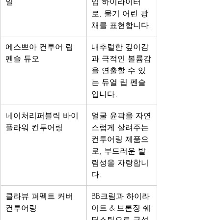
일
입 하이라이터
로, 물기 어린 광
채를 표현합니다.
에스쁘아 컨투어 립 
내추럴한 깊이감
펜슬 듀오
과 극적인 볼륨감
을 연출할 수 있
는 듀얼 립 펜슬
입니다.
네이처리퍼블릭 바이
얼굴 윤곽을 자연
플라워 컨투어링
스럽게 살려주는 
컨투어링 제품으
로, 부드러운 발
림성을 자랑합니
다.
클라뷰 퍼펙트 커버 
BB크림과 하이라
컨투어링
이트 & 브론징 쉐
딩스틱으로 구성