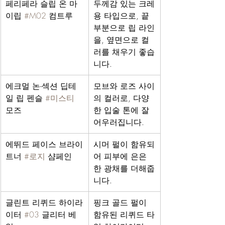
페리페라 슬립 온 마
두께감 있는 크레
이립 
#M02
 컴트루
용 타입으로, 끝
부분으로 립 라인
을, 옆면으로 컬
러를 채우기 좋습
니다.
에크멀 논-섹션 딥테
모브와 로즈 사이
일 립 펜슬 
#미스티
의 컬러로, 다양
모즈
한 입술 톤에 잘 
어우러집니다.
에뛰드 페이스 브라이
시머 펄이 함유되
트너 
#로지
 샴페인
어 피부에 은은
한 광채를 더해줍
니다.
글린트 리퀴드 하이라
핑크 골드 펄이 
이터 
#03
 글리터 베
함유된 리퀴드 타