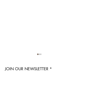
JOIN OUR NEWSLETTER
레몬뷰 AI 피부측정 서비스
레몬뷰 AI 제품 
(Lemonview AI Skin
스
Subscribe Now
Analysis)