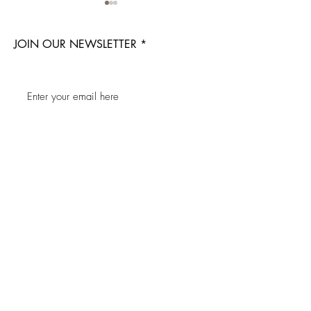
JOIN OUR NEWSLETTER
레몬뷰 AI 피부측정 서비스
레몬뷰 AI 제품 
(Lemonview AI Skin
스
Subscribe Now
Analysis)
LemonView
FAQ