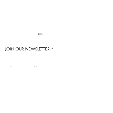
JOIN OUR NEWSLETTER
레몬뷰 AI 피부측정 서비스
레몬뷰 AI 제품 
(Lemonview AI Skin
스
Subscribe Now
Analysis)