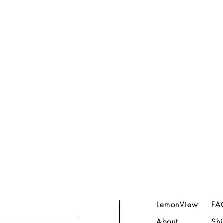
LemonView
FA
About
Shi