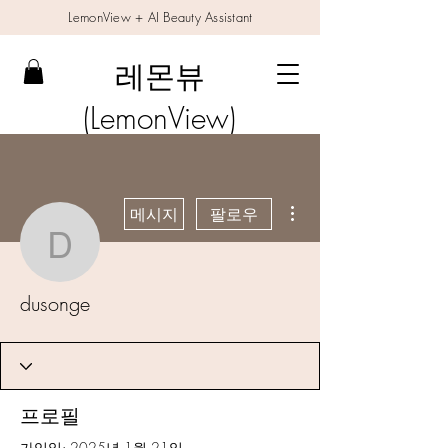
LemonView + AI Beauty Assistant
레몬뷰
(LemonView)
더보기
메시지
팔로우
dusonge
dusonge
프로필
가입일: 2025년 1월 21일